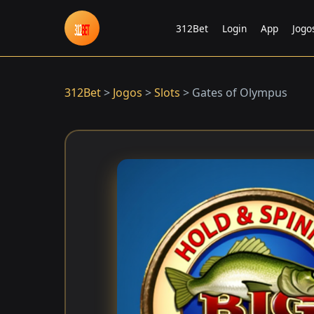
312Bet
Login
App
Jogo
312Bet
>
Jogos
>
Slots
> Gates of Olympus