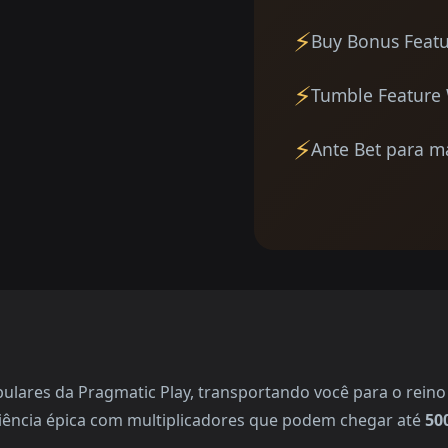
Buy Bonus Feat
Tumble Feature
Ante Bet para m
pulares da Pragmatic Play, transportando você para o rei
riência épica com multiplicadores que podem chegar até
50