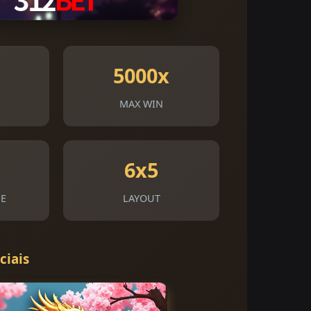
5000x
MAX WIN
6x5
DE
LAYOUT
ciais