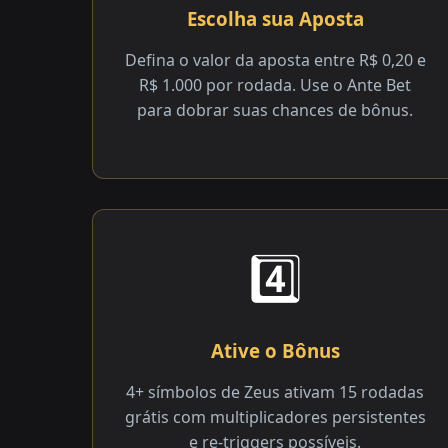
Escolha sua Aposta
Defina o valor da aposta entre R$ 0,20 e
R$ 1.000 por rodada. Use o Ante Bet
para dobrar suas chances de bônus.
4️⃣
Ative o Bônus
4+ símbolos de Zeus ativam 15 rodadas
grátis com multiplicadores persistentes
e re-triggers possíveis.