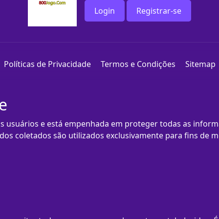
Login
Registrar-se
Políticas de Privacidade
Termos e Condições
Sitemap
de
eus usuários e está empenhada em proteger todas as inform
os coletados são utilizados exclusivamente para fins de m