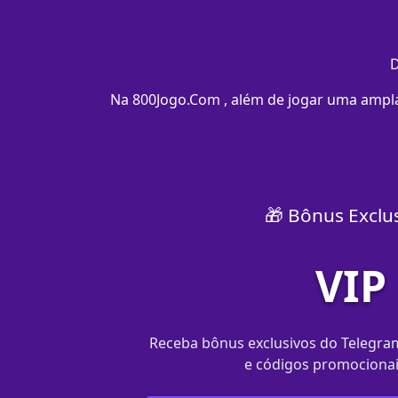
D
Na 800Jogo.Com , além de jogar uma ampla 
🎁 Bônus Exclu
VIP
Receba bônus exclusivos do Telegra
e códigos promocionai