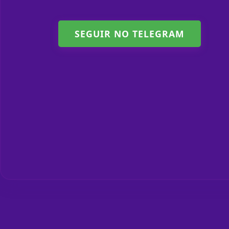
SEGUIR NO TELEGRAM