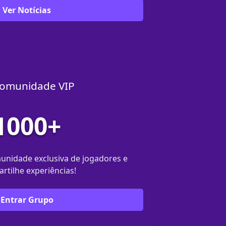
Ver Notícias
Comunidade VIP
1000+
unidade exclusiva de jogadores e
rtilhe experiências!
Entrar Grupo