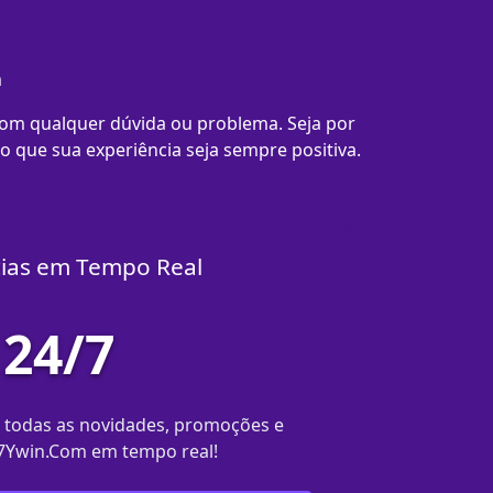
m
 com qualquer dúvida ou problema. Seja por
o que sua experiência seja sempre positiva.
cias em Tempo Real
24/7
e todas as novidades, promoções e
7Ywin.Com em tempo real!