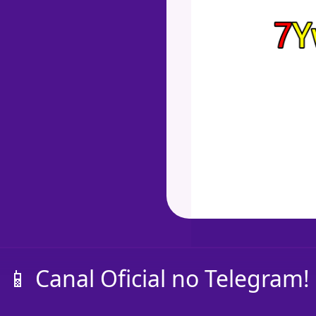
📱 Canal Oficial no Telegram!