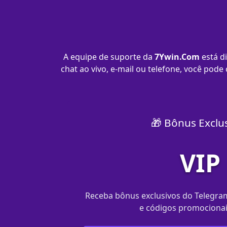
A equipe de suporte da
7Ywin.Com
está d
chat ao vivo, e-mail ou telefone, você pod
🎁 Bônus Exclu
VIP
Receba bônus exclusivos do Telegra
e códigos promocionai