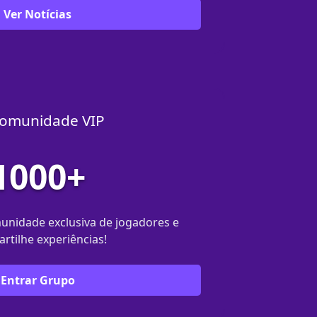
Ver Notícias
Comunidade VIP
1000+
unidade exclusiva de jogadores e
rtilhe experiências!
Entrar Grupo