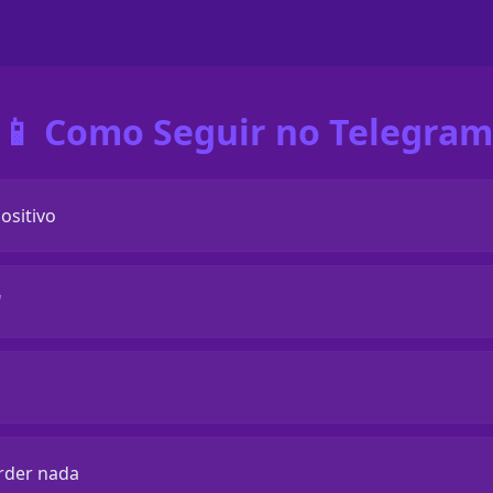
📱 Como Seguir no Telegram
ositivo
"
erder nada