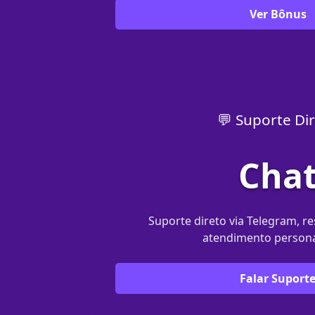
Ver Bônus
💬 Suporte Di
Cha
Suporte direto via Telegram, r
atendimento persona
Falar Suport