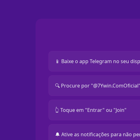
📱 Baixe o app Telegram no seu disp
🔍 Procure por "@7Ywin.ComOficial
👆 Toque em "Entrar" ou "Join"
🔔 Ative as notificações para não p