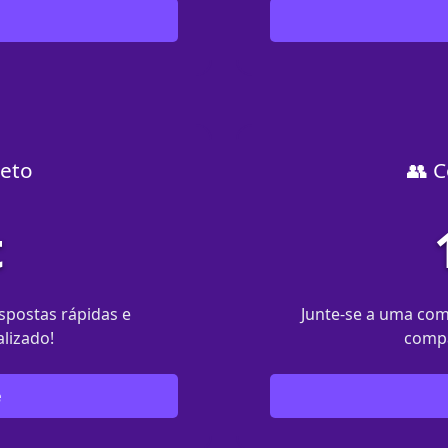
reto
👥 
t
espostas rápidas e
Junte-se a uma com
lizado!
compa
e