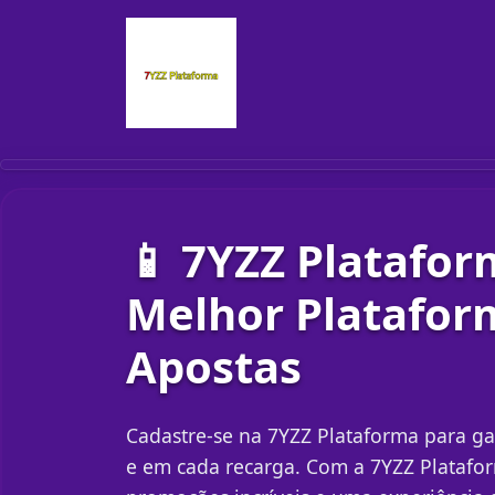
📱 7YZZ Platafor
Melhor Platafor
Apostas
Cadastre-se na 7YZZ Plataforma para g
e em cada recarga. Com a 7YZZ Platafor