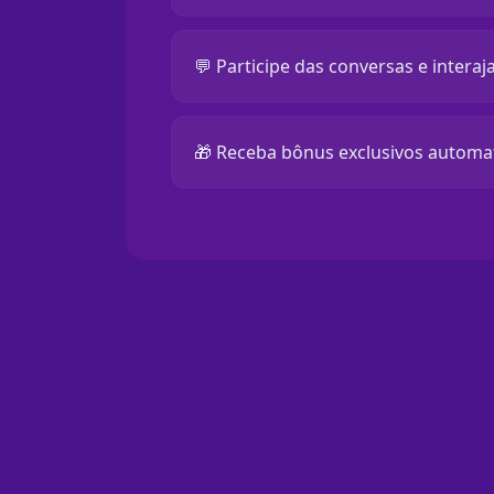
💬 Participe das conversas e interaj
🎁 Receba bônus exclusivos autom