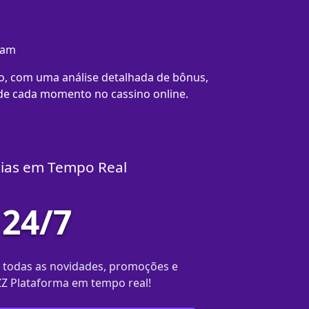
ram
o, com uma análise detalhada de bônus,
 de cada momento no cassino online.
cias em Tempo Real
24/7
e todas as novidades, promoções e
ZZ Plataforma em tempo real!