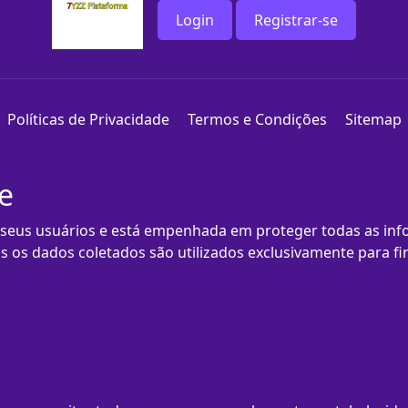
Login
Registrar-se
Políticas de Privacidade
Termos e Condições
Sitemap
de
e seus usuários e está empenhada em proteger todas as in
 os dados coletados são utilizados exclusivamente para fi