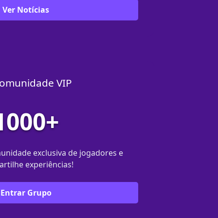
Ver Notícias
Comunidade VIP
1000+
unidade exclusiva de jogadores e
rtilhe experiências!
Entrar Grupo