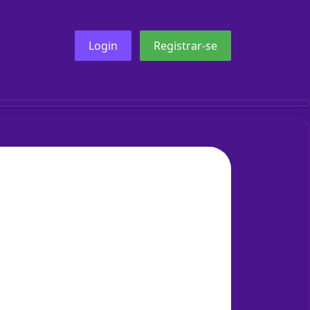
Login
Registrar-se