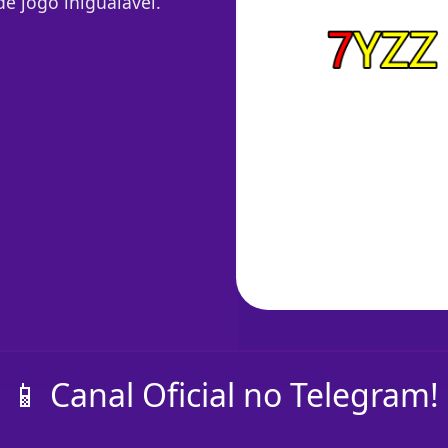
e jogo inigualável.
📱 Canal Oficial no Telegram!