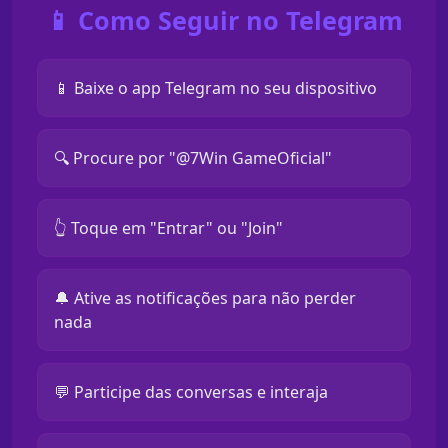
📱 Como Seguir no Telegram
📱 Baixe o app Telegram no seu dispositivo
🔍 Procure por "@7Win GameOficial"
👆 Toque em "Entrar" ou "Join"
🔔 Ative as notificações para não perder
nada
💬 Participe das conversas e interaja