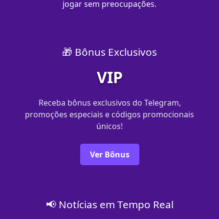
jogar sem preocupações.
🎁 Bônus Exclusivos
VIP
Receba bônus exclusivos do Telegram,
promoções especiais e códigos promocionais
únicos!
Ver Bônus
📢 Notícias em Tempo Real