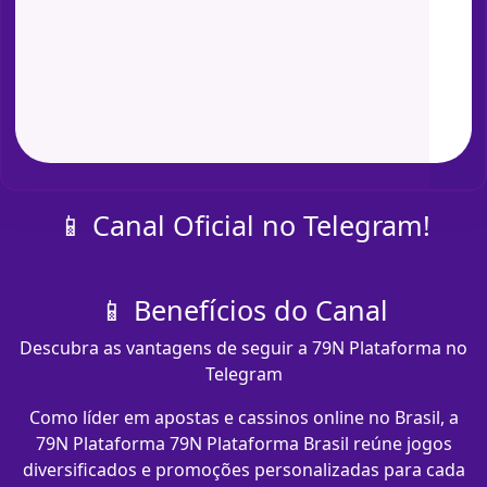
📱 Canal Oficial no Telegram!
📱 Benefícios do Canal
Descubra as vantagens de seguir a 79N Plataforma no
Telegram
Como líder em apostas e cassinos online no Brasil, a
79N Plataforma 79N Plataforma Brasil reúne jogos
diversificados e promoções personalizadas para cada