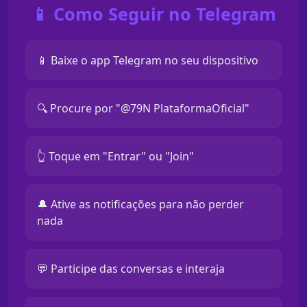
📱 Como Seguir no Telegram
📱 Baixe o app Telegram no seu dispositivo
🔍 Procure por "@79N PlataformaOficial"
👆 Toque em "Entrar" ou "Join"
🔔 Ative as notificações para não perder
nada
💬 Participe das conversas e interaja