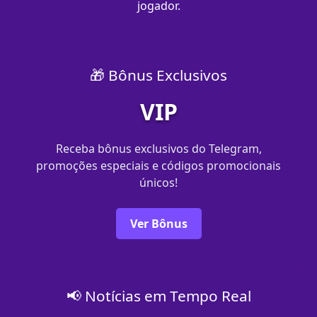
jogador.
🎁 Bônus Exclusivos
VIP
Receba bônus exclusivos do Telegram,
promoções especiais e códigos promocionais
únicos!
Ver Bônus
📢 Notícias em Tempo Real