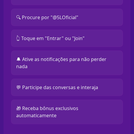
🔍 Procure por "@5LOficial"
👆 Toque em "Entrar" ou "Join"
🔔 Ative as notificações para não perder
nada
💬 Participe das conversas e interaja
🎁 Receba bônus exclusivos
automaticamente