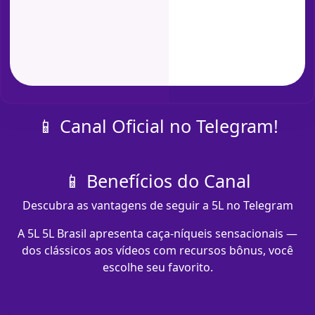
📱 Canal Oficial no Telegram!
📱 Benefícios do Canal
Descubra as vantagens de seguir a 5L no Telegram
A 5L 5L Brasil apresenta caça-níqueis sensacionais —
dos clássicos aos vídeos com recursos bônus, você
escolhe seu favorito.