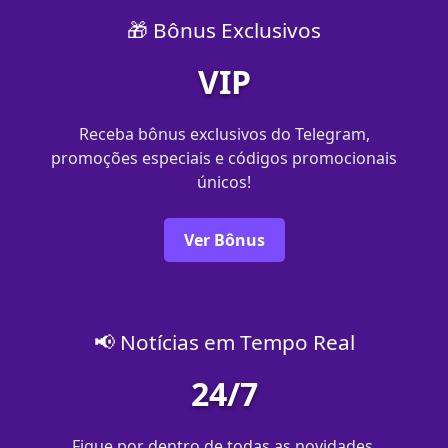
🎁 Bônus Exclusivos
VIP
Receba bônus exclusivos do Telegram,
promoções especiais e códigos promocionais
únicos!
Ver Bônus
📢 Notícias em Tempo Real
24/7
Fique por dentro de todas as novidades,